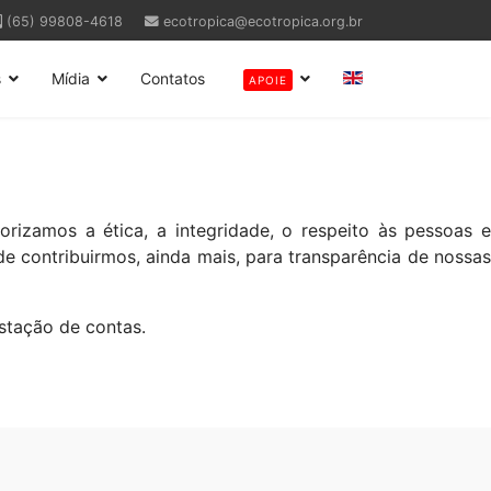
(65) 99808-4618
ecotropica@ecotropica.org.br
s
Mídia
Contatos
APOIE
rizamos a ética, a integridade, o respeito às pessoas e
 de contribuirmos, ainda mais, para transparência de nossas
stação de contas.